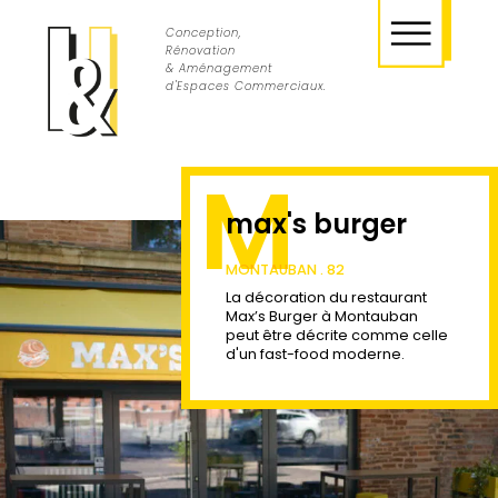
Conception,
Rénovation
& Aménagement
d'Espaces Commerciaux.
M
max's burger
MONTAUBAN . 82
La décoration du restaurant
Max’s Burger à Montauban
peut être décrite comme celle
d'un fast-food moderne.