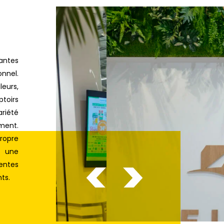
ntes
nnel.
eurs,
toirs
ariété
ment.
ropre
e une
rentes
nts.