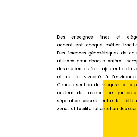
Des enseignes fines et éléga
accentuent chaque métier traditio
Des faïences géométriques de coul
utilisées pour chaque arrière- comp
des métiers du frais, ajoutent de la v
et de la vivacité à l’environne
Chaque section du magasin a sa p
couleur de faïence, ce qui cré
séparation visuelle entre les diffé
zones et facilite l’orientation des clie