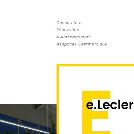
Conception,
Rénovation
& Aménagement
d'Espaces Commerciaux.
E
e.Lecle