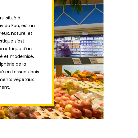
rs, situé à
uy du Fou, est un
eux, naturel et
stique s’est
éométrique d’un
sé et modernisé,
riphérie de la
isé en tasseau bois
éments végétaux
ment.