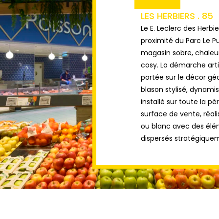
LES HERBIERS . 85
Le E. Leclerc des Herbie
proximité du Parc Le P
magasin sobre, chaleur
cosy. La démarche arti
portée sur le décor g
blason stylisé, dynami
installé sur toute la pé
surface de vente, réal
ou blanc avec des él
dispersés stratégique