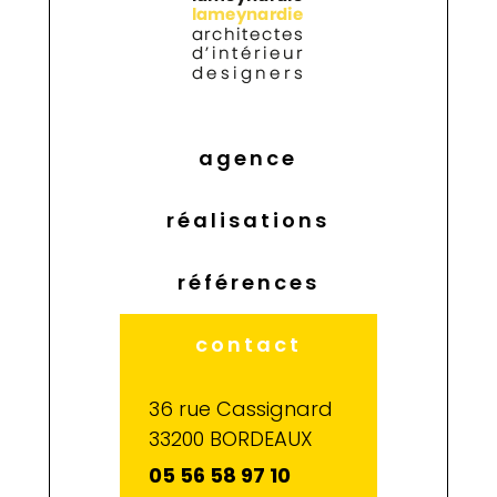
agence
réalisations
références
contact
36 rue Cassignard
33200 BORDEAUX
05 56 58 97 10